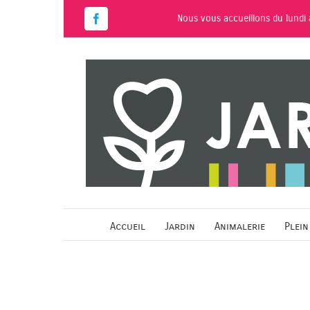
Passer
Nous vous accueillons du lundi
au
Facebook
contenu
Accueil
Jardin
Animalerie
Plein