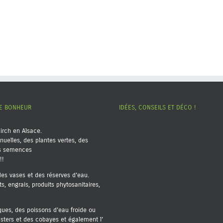
RE BONHEUR
IDÉES, CONSEILS ET DÉCO !
kirch en Alsace.
nuelles, des plantes vertes, des
es semences
!!
 des vases et des réserves d'eau.
nts, engrais, produits phytosanitaires,
ques, des poissons d'eau froide ou
msters et des cobayes et également l'