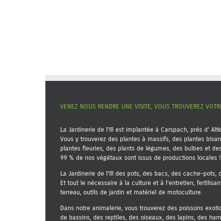
VENEZ NOUS RENDRE UNE VISITE, VOUS TROUVEREZ VOT
La Jardinerie de l'Ill est implantée à Carspach, prés d' Alt
Vous y trouverez des plantes à massifs, des plantes bisan
plantes fleuries, des plants de légumes, des bulbes et d
99 % de nos végétaux sont issus de productions locales !
La Jardinerie de l'Ill des pots, des bacs, des cache-pots,
Et tout le nécessaire à la culture et à l'entretien, fertilisa
terreau, outils de jardin et matériel de motoculture.
Dans notre animalerie, vous trouverez des poissons exoti
de bassins, des reptiles, des oiseaux, des lapins, des ha