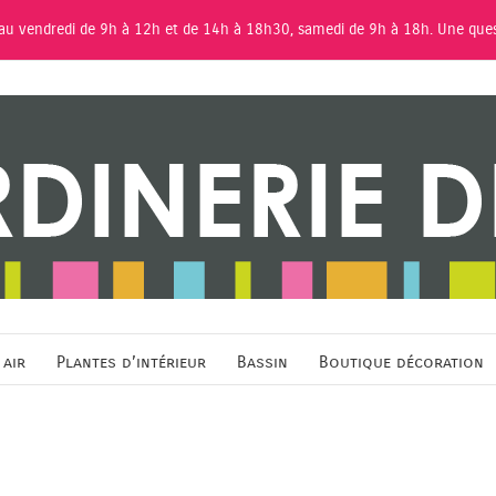
 au vendredi de 9h à 12h et de 14h à 18h30, samedi de 9h à 18h. Une que
 air
Plantes d’intérieur
Bassin
Boutique décoration