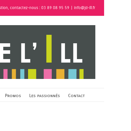
stion, contactez-nous : 03 89 08 95 59
|
info@jd-ill.fr
Promos
Les passionnés
Contact