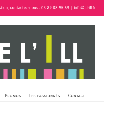
stion, contactez-nous : 03 89 08 95 59
|
info@jd-ill.fr
Promos
Les passionnés
Contact