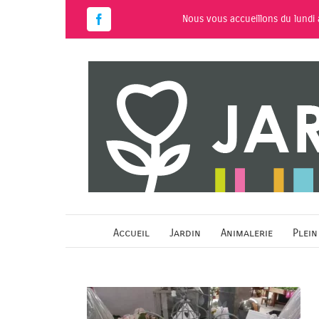
Passer
Nous vous accueillons du lundi
au
Facebook
contenu
Accueil
Jardin
Animalerie
Plein