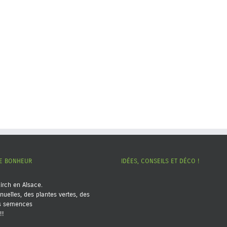
RE BONHEUR
IDÉES, CONSEILS ET DÉCO !
kirch en Alsace.
nuelles, des plantes vertes, des
es semences
!!