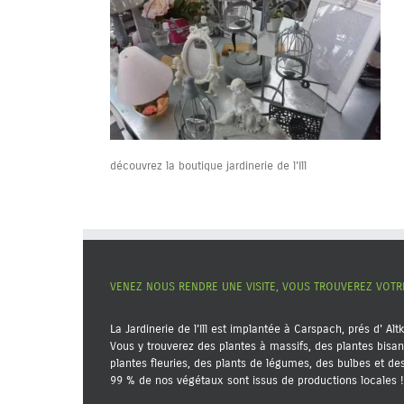
découvrez la boutique jardinerie de l’Ill
VENEZ NOUS RENDRE UNE VISITE, VOUS TROUVEREZ VOT
La Jardinerie de l'Ill est implantée à Carspach, prés d' Alt
Vous y trouverez des plantes à massifs, des plantes bisan
plantes fleuries, des plants de légumes, des bulbes et d
99 % de nos végétaux sont issus de productions locales !