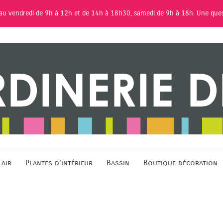
 au vendredi de 9h à 12h et de 14h à 18h30, samedi de 9h à 18h. Une que
 air
Plantes d’intérieur
Bassin
Boutique décoration