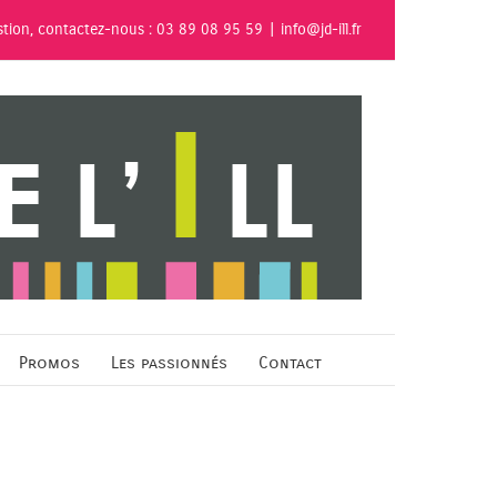
stion, contactez-nous : 03 89 08 95 59
|
info@jd-ill.fr
Promos
Les passionnés
Contact