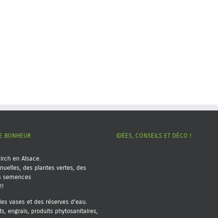
RE BONHEUR
IDÉES, CONSEILS ET DÉCO !
kirch en Alsace.
nuelles, des plantes vertes, des
es semences
!!
 des vases et des réserves d'eau.
nts, engrais, produits phytosanitaires,