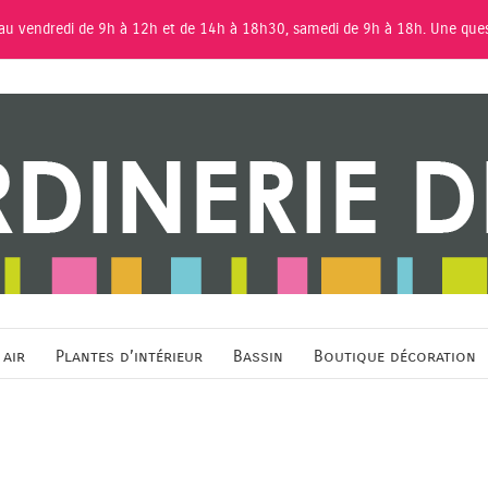
 au vendredi de 9h à 12h et de 14h à 18h30, samedi de 9h à 18h. Une que
 air
Plantes d’intérieur
Bassin
Boutique décoration