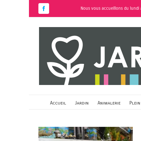
Passer
Nous vous accueillons du lundi
au
Facebook
contenu
Accueil
Jardin
Animalerie
Plein